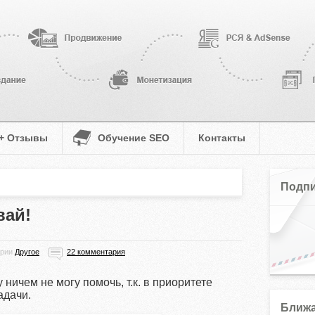
 + Отзывы
Обучение SEO
Контакты
Подпи
вай!
ории
Другое
22 комментария
ничем не могу помочь, т.к. в приоритете
адачи.
Ближа