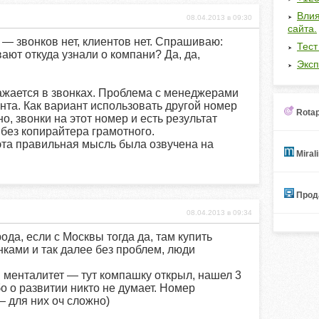
Влия
08.04.2013 в 09:30
сайта.
 — звонков нет, клиентов нет. Спрашиваю:
Тест
ают откуда узнали о компани? Да, да,
Эксп
ражается в звонках. Проблема с менеджерами
нта. Как вариант использовать другой номер
Rotap
о, звонки на этот номер и есть результат
 без копирайтера грамотного.
эта правильная мысль была озвучена на
Miral
Прода
08.04.2013 в 09:34
ода, если с Москвы тогда да, там купить
нками и так далее без проблем, люди
ий менталитет — тут компашку открыл, нашел 3
бо о развитии никто не думает. Номер
— для них оч сложно)