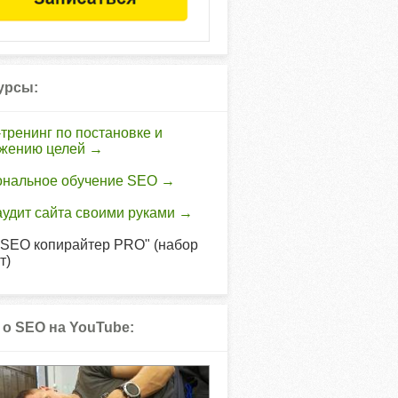
урсы:
тренинг по постановке и
ижению целей →
ональное обучение SEO →
удит сайта своими руками →
"SEO копирайтер PRO" (набор
т)
 о SEO на YouTube: