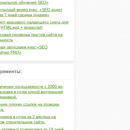
ональное обучение SEO»
платный видео курс: «SEO аудит
за 7 дней своими руками»
ипт красивого падающего снега для
(HTML код + javascript)
совая проверка текстов сайта на
ьность
мая запускаем курс «SEO
айтер PRO»
рименты:
ичение посещаемости с 2000 до
еловек в сутки одной внутренней
инковкой.
ние плохих ссылок на позиции
са.
уников в сутки за 2 месяца на
ом строительном сайте.
 активных подписчика за 19 дней.