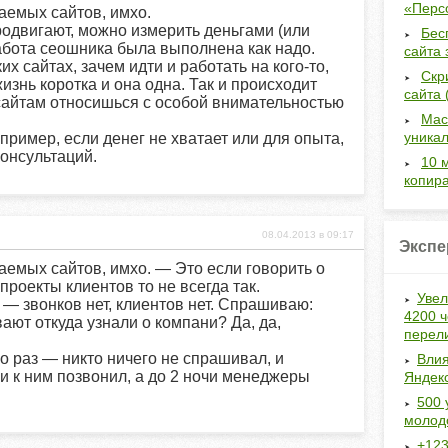
«Перс
аемых сайтов, имхо.
родвигают, можно измерить деньгами (или
Бес
работа сеошника была выполнена как надо.
сайта 
х сайтах, зачем идти и работать на кого-то,
Скр
изнь коротка и она одна. Так и происходит
сайта 
 сайтам относишься с особой внимательностью
Мас
уникал
пример, если денег не хватает или для опыта,
консультаций.
10 
копир
08.04.2013 в 09:17
Экспе
аемых сайтов, имхо. — Это если говорить о
проекты клиентов то не всегда так.
Увел
 — звонков нет, клиентов нет. Спрашиваю:
4200 ч
ают откуда узнали о компани? Да, да,
перел
о раз — никто ничего не спрашивал, и
Влия
очи к ним позвонил, а до 2 ночи менеджеры
Яндек
500 
молод
+123