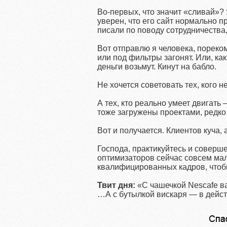
Во-первых, что значит «сливай»? Я
уверен, что его сайт нормально п
писали по поводу сотрудничества,
Вот отправлю я человека, пореком
или под фильтры загонят. Или, ка
деньги возьмут. Кинут на бабло.
Не хочется советовать тех, кого н
А тех, кто реально умеет двигать 
тоже загружены проектами, редко
Вот и получается. Клиентов куча, 
Господа, практикуйтесь и соверш
оптимизаторов сейчас совсем мало
квалифицированных кадров, чтобы
Твит дня:
«С чашечкой Nescafe в
…А с бутылкой вискаря — в дейст