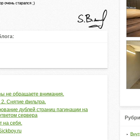
блога:
вы не обращаете внимания.
 2. Снятие фильтра.
вание дублей страниц пагинации на
 ответом сервера
Рубри
 на себя.
ickboy.ru
Внут