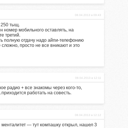
08.04.2013 в 09:43
 250 тыщ.
ин номер мобильного оставлять, на
те третий.
ать полную отдачу надо айпи-телефонию
 сложно, просто не все вникают и это
08.04.2013 в 12:11
е радио + все знакомы через кого-то,
приходится работать на совесть.
08.04.2013 в 12:12
ий менталитет — тут компашку открыл, нашел 3