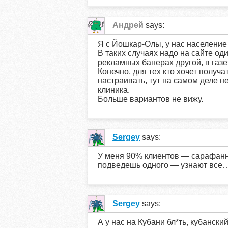
Андрей
says:
Я с Йошкар-Олы, у нас население
В таких случаях надо на сайте од
рекламных банерах другой, в газе
Конечно, для тех кто хочет получ
настраивать, тут на самом деле не
клиника.
Больше вариантов не вижу.
Sergey
says:
У меня 90% клиентов — сарафанно
подведешь одного — узнают все…
Sergey
says:
А у нас на Кубани бл*ть, кубанск