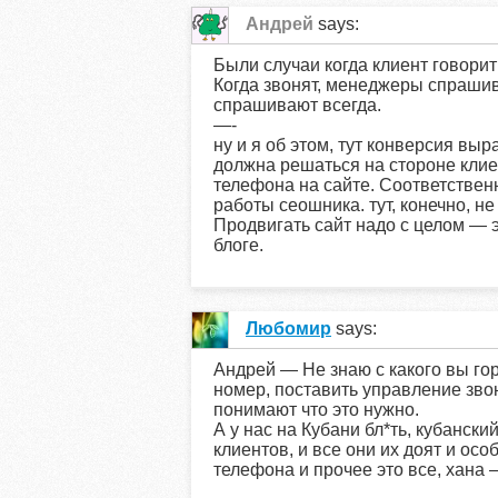
Андрей
says:
Были случаи когда клиент говорит
Когда звонят, менеджеры спрашив
спрашивают всегда.
—-
ну и я об этом, тут конверсия вы
должна решаться на стороне клие
телефона на сайте. Соответственн
работы сеошника. тут, конечно, не
Продвигать сайт надо с целом — 
блоге.
Любомир
says:
Андрей — Не знаю с какого вы гор
номер, поставить управление зво
понимают что это нужно.
А у нас на Кубани бл*ть, кубанск
клиентов, и все они их доят и осо
телефона и прочее это все, хана 