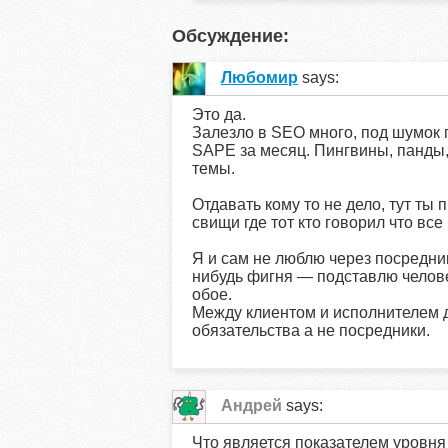
Обсуждение:
Любомир
says:
Это да.
Залезло в SEO много, под шумок 
SAPE за месяц. Пингвины, панды,
темы.
Отдавать кому то не дело, тут ты 
свищи где тот кто говорил что все 
Я и сам не люблю через посредник
нибудь фигня — подставлю человек
обое.
Между клиентом и исполнителем 
обязательства а не посредники.
Андрей
says:
Что является показателем уровн