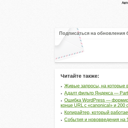
Подписаться на обновления 
Читайте также:
Живые запросы, на которые 
Адалт фильтр Яндекса — Part
Ошибка WordPress — формиро
конце URL с «canonical» и 200
Копирайтер, который работает
События и нововведения на S