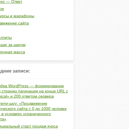
ос — Ответ
ое
курсы и марафоны
вижение сайта
еллиты
шаг за шагом
лочная масса
дние записи:
бка WordPress — формирование
 страниц пагинации на конце URL с
ical» и 200 ответом сервера
лити-шоу: «Продвижение
ческого сайта с 0 до 1000 человек
и в условиях ограниченного
та»
циальный старт продаж курса