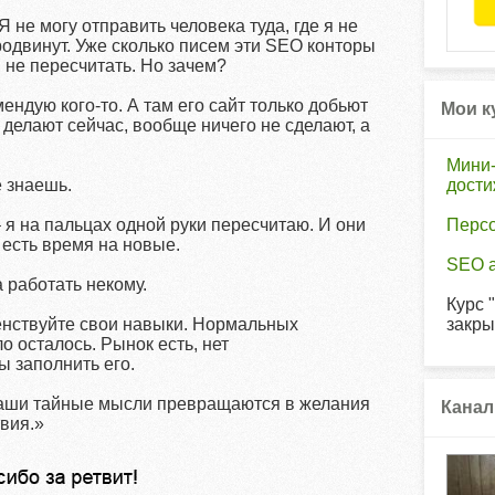
 не могу отправить человека туда, где я не
родвинут. Уже сколько писем эти SEO конторы
 не пересчитать. Но зачем?
ендую кого-то. А там его сайт только добьют
Мои к
к делают сейчас, вообще ничего не сделают, а
Мини-
е знаешь.
дост
– я на пальцах одной руки пересчитаю. И они
Перс
 есть время на новые.
SEO а
а работать некому.
Курс 
енствуйте свои навыки. Нормальных
закры
 осталось. Рынок есть, нет
 заполнить его.
аши тайные мысли превращаются в желания
Канал
вия.»