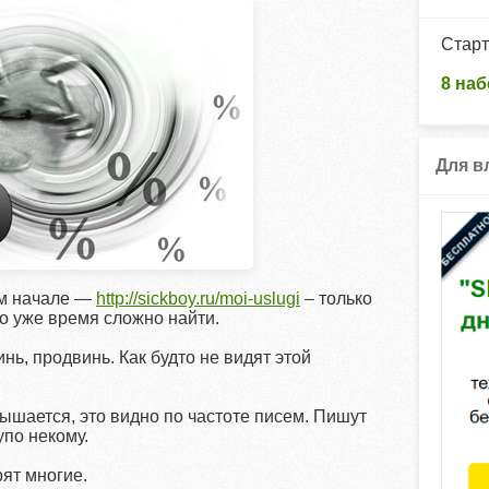
Старт
8 наб
Для в
ом начале —
http://sickboy.ru/moi-uslugi
– только
го уже время сложно найти.
нь, продвинь. Как будто не видят этой
шается, это видно по частоте писем. Пишут
упо некому.
рят многие.