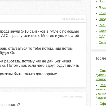
Вопр
Друг
Кон
Прод
08.04.2013 в 08:45
РСЯ
Сат
продвинули 5-10 сайтиков в гугле с помощью
 АГСы распугали всех. Многие и ушли с этой
СДЛ 
Ссы
прав, отдуваться то тебе потом, иди потом
будет Ок.
После
а работать, потому как не дай Бог какая
а. Потому как если чего вдруг, будут пилить
Оши
должны быть только договорные
дублей
«canon
Реа
коммер
в сутк
08.04.2013 в 08:51
бюдже
Офи
я сеошника?