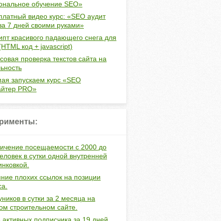
ональное обучение SEO»
платный видео курс: «SEO аудит
за 7 дней своими руками»
ипт красивого падающего снега для
(HTML код + javascript)
совая проверка текстов сайта на
ьность
мая запускаем курс «SEO
айтер PRO»
рименты:
ичение посещаемости с 2000 до
еловек в сутки одной внутренней
инковкой.
ние плохих ссылок на позиции
са.
уников в сутки за 2 месяца на
ом строительном сайте.
 активных подписчика за 19 дней.