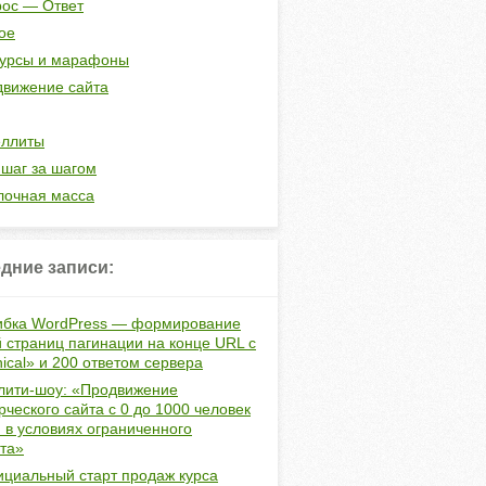
ос — Ответ
ое
курсы и марафоны
вижение сайта
еллиты
шаг за шагом
лочная масса
дние записи:
бка WordPress — формирование
 страниц пагинации на конце URL с
ical» и 200 ответом сервера
лити-шоу: «Продвижение
ческого сайта с 0 до 1000 человек
и в условиях ограниченного
та»
циальный старт продаж курса