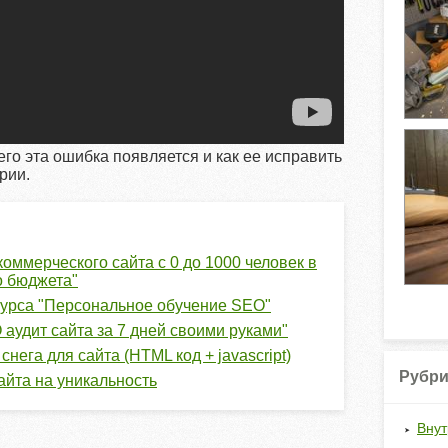
чего эта ошибка появляется и как ее исправить
рии.
оммерческого сайта с 0 до 1000 человек в
о бюджета"
урса "Персональное обучение SEO"
 аудит сайта за 7 дней своими руками"
нега для сайта (HTML код + javascript)
Рубри
айта на уникальность
Внут