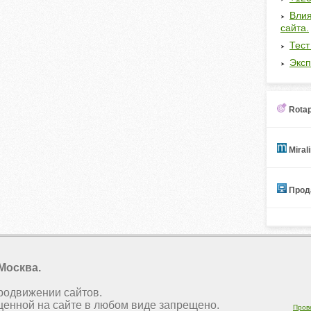
Влия
сайта.
Тест
Эксп
Rotap
Miral
Прода
 Москва.
продвижении сайтов.
енной на сайте в любом виде запрещено.
Пров