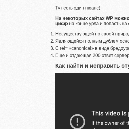
Тут есть один нюанс)
На некоторых сайтах WP можн
цифр
на конце урла и попасть на 
Несуществующей по своей приро
Являющейся полным дублем осно
С rel= «canonical» в виде бредоур
Еще и отдающая 200 ответ сервер
Как найти и исправить э