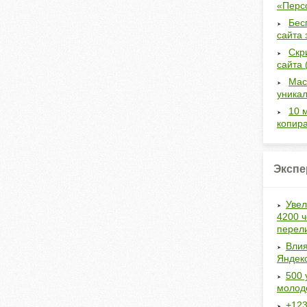
«Перс
Бес
сайта 
Скр
сайта 
Мас
уникал
10 
копир
Экспе
Увел
4200 ч
перел
Влия
Яндек
500 
молод
+123