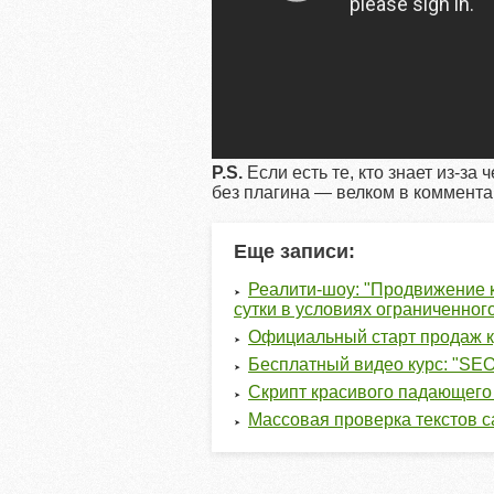
P.S.
Если есть те, кто знает из-за 
без плагина — велком в коммента
Еще записи:
Реалити-шоу: "Продвижение к
сутки в условиях ограниченног
Официальный старт продаж к
Бесплатный видео курс: "SEO
Скрипт красивого падающего с
Массовая проверка текстов с