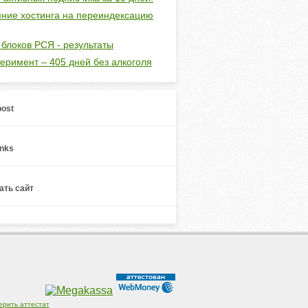
ние хостинга на переиндексацию
 блоков РСЯ - результаты
еримент – 405 дней без алкоголя
ost
inks
ть сайт
ерить аттестат