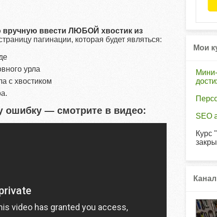
о вручную ввести ЛЮБОЙ хвостик из
страницу пагинации, которая будет являться:
Мои к
де
вного урла
Мини-
ла с хвостиком
дост
а.
Перс
ту ошибку — смотрите в видео:
SEO а
Курс 
закры
Канал