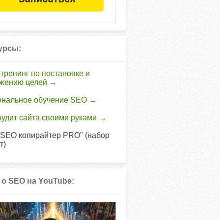
урсы:
тренинг по постановке и
ижению целей →
ональное обучение SEO →
удит сайта своими руками →
"SEO копирайтер PRO" (набор
т)
 о SEO на YouTube: