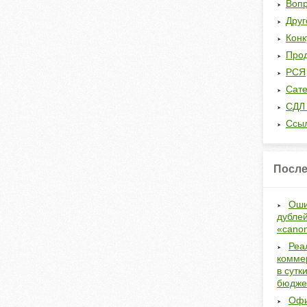
Вопр
Друг
Кон
Прод
РСЯ
Сат
СДЛ 
Ссы
После
Оши
дублей
«canon
Реа
коммер
в сутк
бюдже
Офи