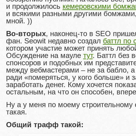
и продолжилось
кемеровскими бомж
и всякими разными другими бомжами,
мной. ))
Во-вторых
, наконец-то в SEO прише
фан. Seowit недавно создал
баттл по 
котором участие может принять люб
Обсуждение на мауле
тут
. Баттл без 
спонсоров и подобных им представит
между вебмастерами – не за бабло, а
ради «померяться, у кого больше» и 
заработать денег. Кому хочется показ
остальным, на что он способен, впере
Ну а у меня по моему строительному 
такая.
Общий трафф такой: