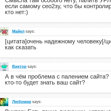
Смысла там особого нету, палить УРЛ
если самому сео2зу, что бы контролир
кто нет:)
Майкл
says:
[цитата]очень надежному человеку[/ци
как сказать
Виктор
says:
А в чём проблема с палением сайта? Ч
кто-то будет знать ваш сайт?
Любомир
says: