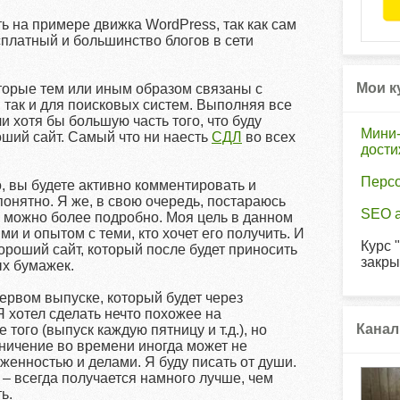
ь на примере движка WordPress, так как сам
сплатный и большинство блогов в сети
Мои к
оторые тем или иным образом связаны с
 так и для поисковых систем. Выполняя все
и хотя бы большую часть того, что буду
Мини-
оший сайт. Самый что ни наесть
СДЛ
во всех
дост
Перс
, вы будете активно комментировать и
понятно. Я же, в свою очередь, постараюсь
SEO а
к можно более подробно. Моя цель в данном
и и опытом с теми, кто хочет его получить. И
Курс 
ороший сайт, который после будет приносить
закры
ых бумажек.
ервом выпуске, который будет через
 хотел сделать нечто похожее на
Канал
того (выпуск каждую пятницу и т.д.), но
аничение во времени иногда может не
женностью и делами. Я буду писать от души.
 – всегда получается намного лучше, чем
ь.