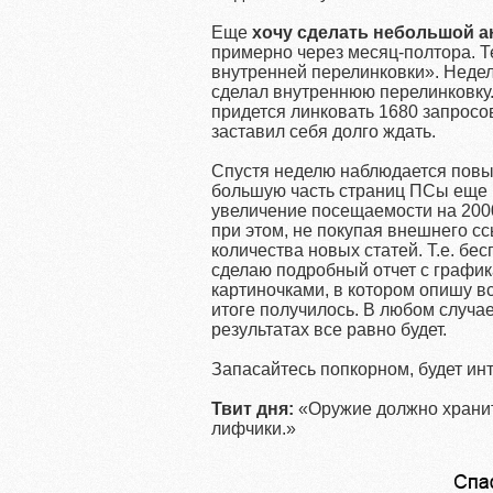
Еще
хочу сделать небольшой а
примерно через месяц-полтора. Те
внутренней перелинковки». Недел
сделал внутреннюю перелинковку. 
придется линковать 1680 запросо
заставил себя долго ждать.
Спустя неделю наблюдается повыш
большую часть страниц ПСы еще 
увеличение посещаемости на 2000 
при этом, не покупая внешнего с
количества новых статей. Т.е. бе
сделаю подробный отчет с график
картиночками, в котором опишу все 
итоге получилось. В любом случае
результатах все равно будет.
Запасайтесь попкорном, будет инт
Твит дня:
«Оружие должно хранит
лифчики.»