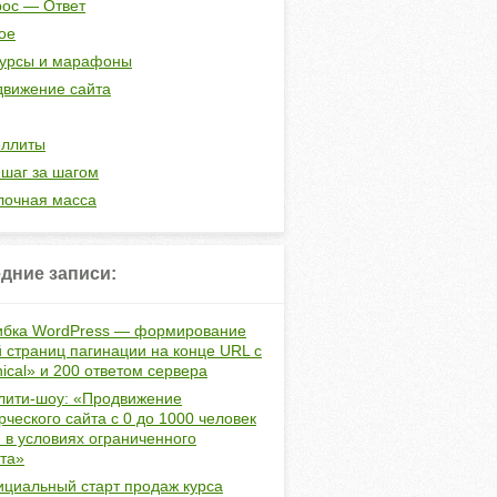
ос — Ответ
ое
курсы и марафоны
вижение сайта
еллиты
шаг за шагом
лочная масса
дние записи:
бка WordPress — формирование
 страниц пагинации на конце URL с
ical» и 200 ответом сервера
лити-шоу: «Продвижение
ческого сайта с 0 до 1000 человек
и в условиях ограниченного
та»
циальный старт продаж курса