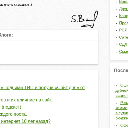
Вопр
Друг
Кон
Прод
РСЯ
блога:
Сат
СДЛ 
Ссы
После
Оши
 «Подними ТИЦ и получи «Сайт дня» от
дублей
«canon
в и их влияние на сайт.
Реа
 (подкаст)
коммер
в сутк
ждого поста.
бюдже
 интернет 10 лет назад?
Офи