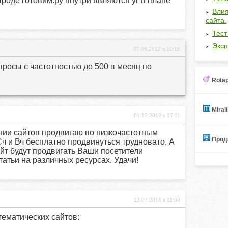
роде готовим.ру внутри являются уг в плане
Влия
сайта.
Тест
Эксп
07.06.2012 в 10:15
просы с частотностью до 500 в месяц по
Rotap
Miral
01.12.2012 в 17:11
нии сайтов продвигаю по низкочастотным
Прода
Сч и Вч бесплатно продвинуться трудновато. А
йт будут продвигать Ваши посетители
атьи на различных ресурсах. Удачи!
13.07.2014 в 11:00
тематических сайтов: