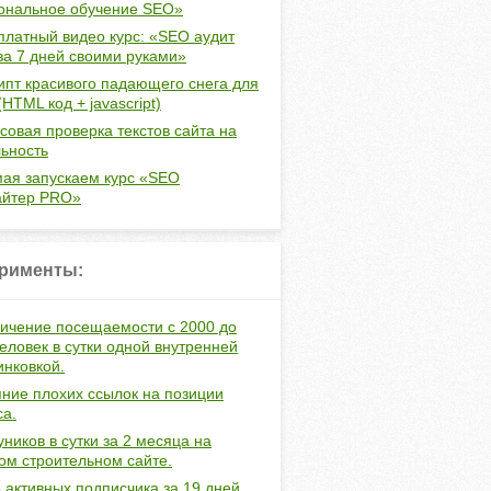
ональное обучение SEO»
платный видео курс: «SEO аудит
за 7 дней своими руками»
ипт красивого падающего снега для
(HTML код + javascript)
совая проверка текстов сайта на
ьность
мая запускаем курс «SEO
айтер PRO»
рименты:
ичение посещаемости с 2000 до
еловек в сутки одной внутренней
инковкой.
ние плохих ссылок на позиции
са.
уников в сутки за 2 месяца на
ом строительном сайте.
 активных подписчика за 19 дней.