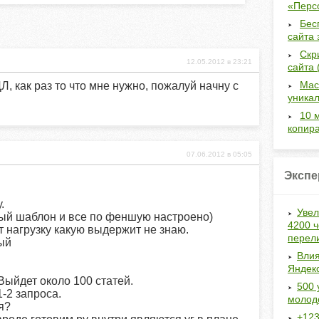
«Перс
Бес
сайта 
Скр
12.05.2012 в 23:21
сайта 
Мас
, как раз то что мне нужно, пожалуй начну с
уникал
10 
копир
07.06.2012 в 05:05
Экспе
.
Увел
ый шаблон и все по феншую настроено)
4200 ч
т нагрузку какую выдержит не знаю.
перел
ый
Влия
Яндек
 Выйдет около 100 статей.
500 
-2 запроса.
молод
я?
+123