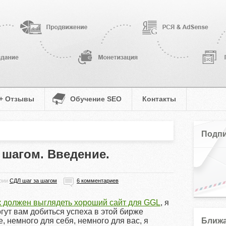
 + Отзывы
Обучение SEO
Контакты
Подпи
 шагом. Введение.
ории
СДЛ шаг за шагом
6 комментариев
к должен выглядеть хороший сайт для GGL
, я
гут вам добиться успеха в этой бирже
, немного для себя, немного для вас, я
Ближа