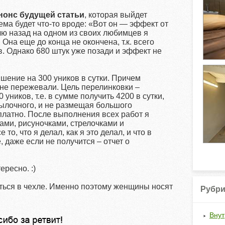
нонс будущей статьи
, которая выйдет
ма будет что-то вроде: «Вот он — эффект от
ю назад на одном из своих любимцев я
Она еще до конца не окончена, т.к. всего
в. Однако 680 штук уже позади и эффект не
ение на 300 уников в сутки. Причем
не пережевали. Цель перелинковки –
уников, т.е. в сумме получить 4200 в сутки,
сылочного, и не размещая большого
сплатно. После выполнения всех работ я
ами, рисуночками, стрелочками и
то, что я делал, как я это делал, и что в
, даже если не получится – отчет о
ересно. :)
ься в чехле. Именно поэтому женщины носят
Рубри
Внут