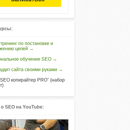
урсы:
тренинг по постановке и
ижению целей →
ональное обучение SEO →
удит сайта своими руками →
"SEO копирайтер PRO" (набор
т)
 о SEO на YouTube: