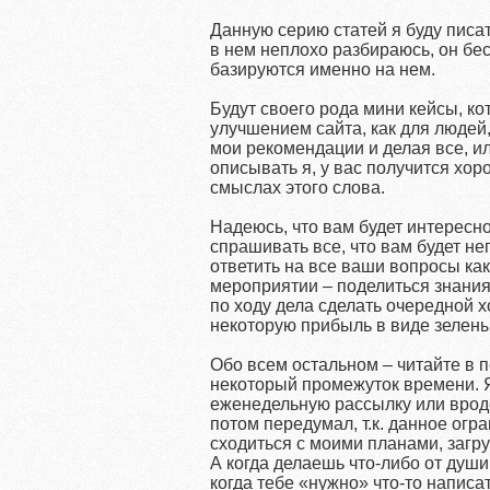
Данную серию статей я буду писат
в нем неплохо разбираюсь, он бе
базируются именно на нем.
Будут своего рода мини кейсы, к
улучшением сайта, как для людей,
мои рекомендации и делая все, ил
описывать я, у вас получится хор
смыслах этого слова.
Надеюсь, что вам будет интересно
спрашивать все, что вам будет не
ответить на все ваши вопросы ка
мероприятии – поделиться знаниям
по ходу дела сделать очередной х
некоторую прибыль в виде зелен
Обо всем остальном – читайте в п
некоторый промежуток времени. Я
еженедельную рассылку или вроде 
потом передумал, т.к. данное огр
сходиться с моими планами, загру
А когда делаешь что-либо от души
когда тебе «нужно» что-то написат