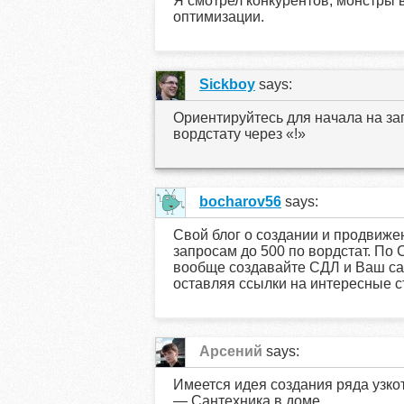
Я смотрел конкурентов, монстры в
оптимизации.
Sickboy
says:
Ориентируйтесь для начала на за
вордстату через «!»
bocharov56
says:
Свой блог о создании и продвиже
запросам до 500 по вордстат. По 
вообще создавайте СДЛ и Ваш са
оставляя ссылки на интересные ст
Арсений
says:
Имеется идея создания ряда узко
— Сантехника в доме