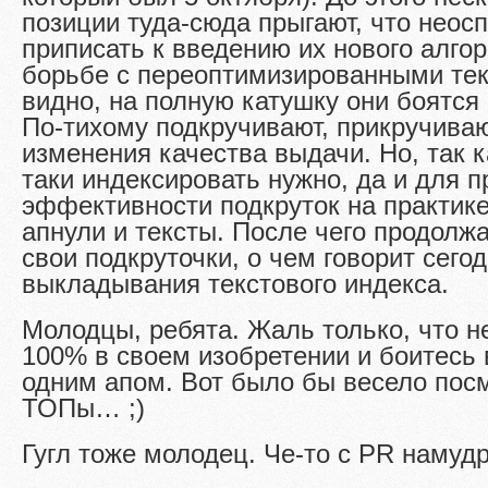
позиции туда-сюда прыгают, что нео
приписать к введению их нового алго
борьбе с переоптимизированными тек
видно, на полную катушку они боятся 
По-тихому подкручивают, прикручиваю
изменения качества выдачи. Но, так к
таки индексировать нужно, да и для п
эффективности подкруток на практике
апнули и тексты. После чего продол
свои подкруточки, о чем говорит сего
выкладывания текстового индекса.
Молодцы, ребята. Жаль только, что н
100% в своем изобретении и боитесь 
одним апом. Вот было бы весело пос
ТОПы… ;)
Гугл тоже молодец. Че-то с PR намудр