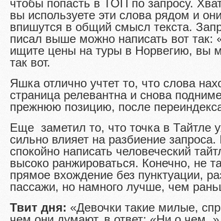
чтобы попасть в ТОП по запросу. Хвати
вы используете эти слова рядом и он
впишутся в общий смысл текста. Запр
писал выше можно написать вот так: 
ищите цены на туры в Норвегию, вы 
так вот.
Яшка отлично учтет то, что слова нах
страница релевантна и снова подниме
прежнюю позицию, после переиндекс
Еще заметил то, что точка в Тайтле у
сильно влияет на разбиение запроса.
спокойно написать человеческий тайтл
высоко ранжироваться. Конечно, не та
прямое вхождение без пунктуации, р
пассажи, но намного лучше, чем рань
Твит дня:
«Девочки такие милые, сп
чем они думают, в ответ: «Ни о чем..»,