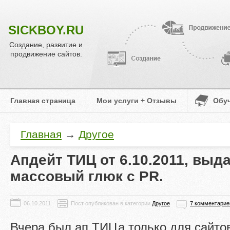
SICKBOY.RU
Создание, развитие и
продвижение сайтов.
Главная страница
Мои услуги + Отзывы
Обу
Главная
→
Другое
Апдейт ТИЦ от 6.10.2011, выда
массовый глюк с PR.
Пост опубликован в категории
Другое
7 комментарие
Вчера был ап ТИЦа только для сайтов